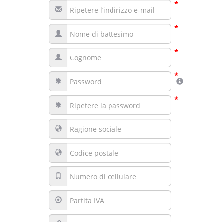
*
*
*
*
*