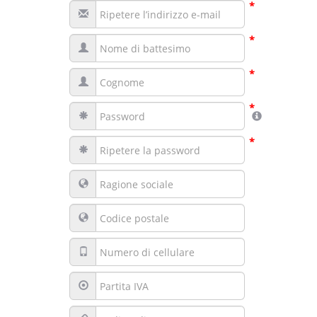
*
*
*
*
*