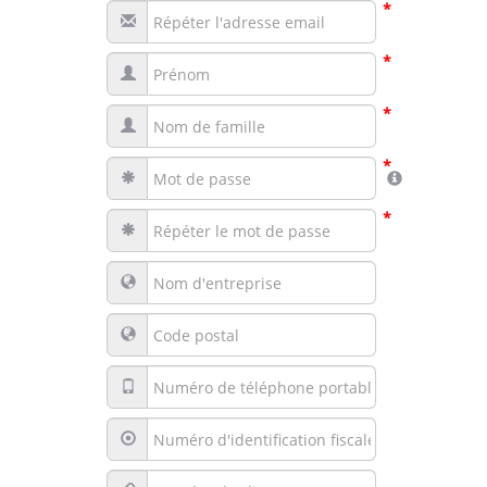
*
*
*
*
*