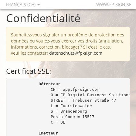
FRANÇAIS (CH)
WWW.FP-SIGN.SE
Confidentialité
Souhaitez-vous signaler un problème de protection des
données ou voulez-vous exercer vos droits (annulation,
informations, correction, blocage) ? Si c'est le cas,
veuillez contacter:
datenschutz@fp-sign.com
Certificat SSL:
Détenteur
                 CN = app.fp-sign.com

                 O = FP Digital Business Solutions Gm
                 STREET = Trebuser Straße 47

                 L = Fuerstenwalde

                 S = Brandenburg

                 PostalCode = 15517

                 C = DE

Émetteur