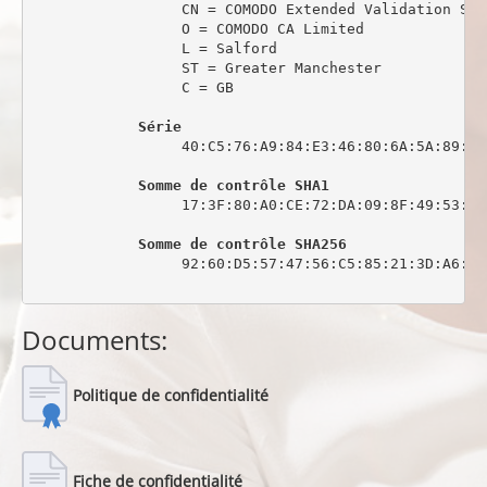
                 CN = COMODO Extended Validation Sec
                 O = COMODO CA Limited

                 L = Salford

                 ST = Greater Manchester

                 C = GB

Série
                 40:C5:76:A9:84:E3:46:80:6A:5A:89:0C:
Somme de contrôle SHA1
                 17:3F:80:A0:CE:72:DA:09:8F:49:53:44
Somme de contrôle SHA256
                 92:60:D5:57:47:56:C5:85:21:3D:A6:6C
Documents:
Politique de confidentialité
Fiche de confidentialité