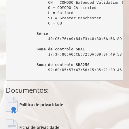
                 CN = COMODO Extended Validation Sec
                 O = COMODO CA Limited

                 L = Salford

                 ST = Greater Manchester

                 C = GB

Série
                 40:C5:76:A9:84:E3:46:80:6A:5A:89:0C:
Soma de controlo SHA1
                 17:3F:80:A0:CE:72:DA:09:8F:49:53:44
Soma de controlo SHA256
                 92:60:D5:57:47:56:C5:85:21:3D:A6:6C
Documentos:
Política de privacidade
Ficha de privacidade