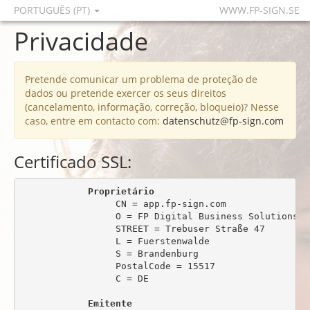
PORTUGUÊS (PT)
WWW.FP-SIGN.SE
Privacidade
Pretende comunicar um problema de proteção de
dados ou pretende exercer os seus direitos
(cancelamento, informação, correção, bloqueio)? Nesse
caso, entre em contacto com:
datenschutz@fp-sign.com
Certificado SSL:
Proprietário
                 CN = app.fp-sign.com

                 O = FP Digital Business Solutions Gm
                 STREET = Trebuser Straße 47

                 L = Fuerstenwalde

                 S = Brandenburg

                 PostalCode = 15517

                 C = DE

Emitente