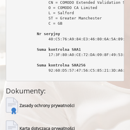
                 CN = COMODO Extended Validation Sec
                 O = COMODO CA Limited

                 L = Salford

                 ST = Greater Manchester

                 C = GB

Nr seryjny
                 40:C5:76:A9:84:E3:46:80:6A:5A:89:0C:
Suma kontrolna SHA1
                 17:3F:80:A0:CE:72:DA:09:8F:49:53:44
Suma kontrolna SHA256
                 92:60:D5:57:47:56:C5:85:21:3D:A6:6C
Dokumenty:
Zasady ochrony prywatności
Karta dotycząca prywatności