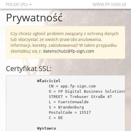
POLSKI (PL)
WWW.FP-SIGN.SE
Prywatność
Czy chcesz zgłosić problem związany z ochroną danych
lub skorzystać ze swoich praw (do anulowania,
informacji, korekty, zablokowania)? W takim przypadku
skontaktuj się z:
datenschutz@fp-sign.com
Certyfikat SSL:
Właściciel
                 CN = app.fp-sign.com

                 O = FP Digital Business Solutions Gm
                 STREET = Trebuser Straße 47

                 L = Fuerstenwalde

                 S = Brandenburg

                 PostalCode = 15517

                 C = DE

Wystawca