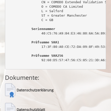
                 CN = COMODO Extended Validation Sec
                 O = COMODO CA Limited

                 L = Salford

                 ST = Greater Manchester

                 C = GB

Seriennummer
                 40:C5:76:A9:84:E3:46:80:6A:5A:89:0C:
Prüfsumme SHA1
                 17:3F:80:A0:CE:72:DA:09:8F:49:53:44
Prüfsumme SHA256
                 92:60:D5:57:47:56:C5:85:21:3D:A6:6C
Dokumente:
Datenschutzerklärung
Datenschutzblatt