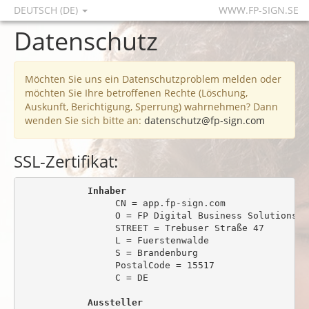
DEUTSCH (DE)
WWW.FP-SIGN.SE
Datenschutz
Möchten Sie uns ein Datenschutzproblem melden oder
möchten Sie Ihre betroffenen Rechte (Löschung,
Auskunft, Berichtigung, Sperrung) wahrnehmen? Dann
wenden Sie sich bitte an:
datenschutz@fp-sign.com
SSL-Zertifikat:
Inhaber
                 CN = app.fp-sign.com

                 O = FP Digital Business Solutions Gm
                 STREET = Trebuser Straße 47

                 L = Fuerstenwalde

                 S = Brandenburg

                 PostalCode = 15517

                 C = DE

Aussteller