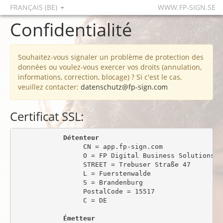
FRANÇAIS (BE)
WWW.FP-SIGN.SE
Confidentialité
Souhaitez-vous signaler un problème de protection des
données ou voulez-vous exercer vos droits (annulation,
informations, correction, blocage) ? Si c'est le cas,
veuillez contacter:
datenschutz@fp-sign.com
Certificat SSL:
Détenteur
                 CN = app.fp-sign.com

                 O = FP Digital Business Solutions Gm
                 STREET = Trebuser Straße 47

                 L = Fuerstenwalde

                 S = Brandenburg

                 PostalCode = 15517

                 C = DE

Émetteur