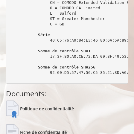
                 CN = COMODO Extended Validation Sec
                 O = COMODO CA Limited

                 L = Salford

                 ST = Greater Manchester

                 C = GB

Série
                 40:C5:76:A9:84:E3:46:80:6A:5A:89:0C:
Somme de contrôle SHA1
                 17:3F:80:A0:CE:72:DA:09:8F:49:53:44
Somme de contrôle SHA256
                 92:60:D5:57:47:56:C5:85:21:3D:A6:6C
Documents:
Politique de confidentialité
Fiche de confidentialité