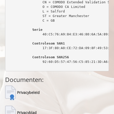
                 CN = COMODO Extended Validation Sec
                 O = COMODO CA Limited

                 L = Salford

                 ST = Greater Manchester

                 C = GB

Serie
                 40:C5:76:A9:84:E3:46:80:6A:5A:89:0C:
Controlesom SHA1
                 17:3F:80:A0:CE:72:DA:09:8F:49:53:44
Controlesom SHA256
                 92:60:D5:57:47:56:C5:85:21:3D:A6:6C
Documenten:
Privacybeleid
Privacyblad