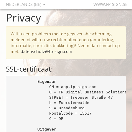
NEDERLANDS (BE)
WWW.FP-SIGN.SE
Privacy
Wilt u een probleem met de gegevensbescherming
melden of wilt u uw rechten uitoefenen (annulering,
informatie, correctie, blokkering)? Neem dan contact op
met:
datenschutz@fp-sign.com
SSL-certificaat:
Eigenaar
                 CN = app.fp-sign.com

                 O = FP Digital Business Solutions Gm
                 STREET = Trebuser Straße 47

                 L = Fuerstenwalde

                 S = Brandenburg

                 PostalCode = 15517

                 C = DE

Uitgever