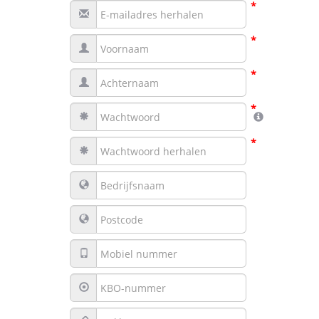
*
*
*
*
*