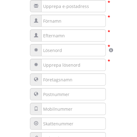
*
*
*
*
*